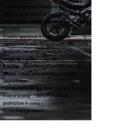
mettiamo sempre il massimo impegno per
offrire ai nostri clienti un servizio eccellente
nella vendita , nell'acquisto e nel post-vendita
/acquisto.
Il nostro approccio è incentrato nella
valutazione e nella comprensione della vostre
esigenze , per potervi fornire la
soluzione migliore !
A tal fine , disponiamo di venditori per ogni
settore , i quali sono a vostra completa
disposizione .
Nel sito troverete le nostre proposte di auto ,
moto e scooter , i servizi offerti e le
promozioni in corso !
Buona Navigazione !!