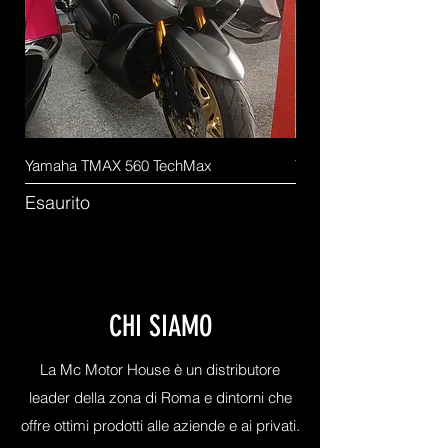
Yamaha TMAX 560 TechMax
Yamaha Tmax 530 # 2
Esaurito
Esaurito
CHI SIAMO
La Mc Motor House è un distributore
leader della zona di Roma e dintorni che
offre ottimi prodotti alle aziende e ai privati.